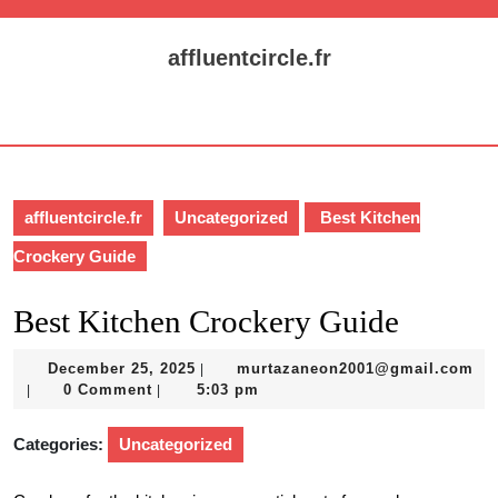
Skip
to
affluentcircle.fr
content
Skip
Open
to
Button
content
affluentcircle.fr
Uncategorized
Best Kitchen
Crockery Guide
Best Kitchen Crockery Guide
December
December 25, 2025
murtazaneon2001@gmail.com
|
murtazaneon2001@gmail.com
25,
0 Comment
5:03 pm
|
|
2025
Categories:
Uncategorized