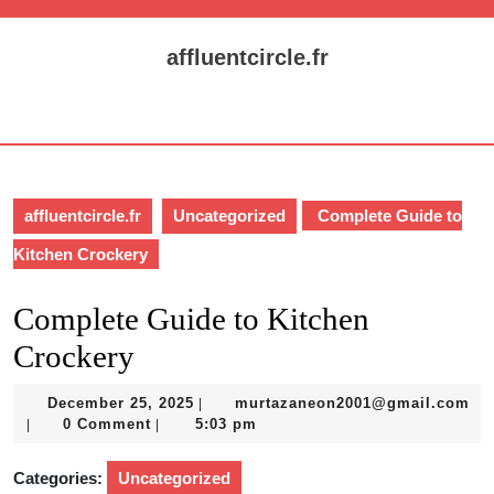
Skip
to
affluentcircle.fr
content
Skip
Open
to
Button
content
affluentcircle.fr
Uncategorized
Complete Guide to
Kitchen Crockery
Complete Guide to Kitchen
Crockery
December
December 25, 2025
murtazaneon2001@gmail.com
|
murtazaneon2001@gmail.com
25,
0 Comment
5:03 pm
|
|
2025
Categories:
Uncategorized